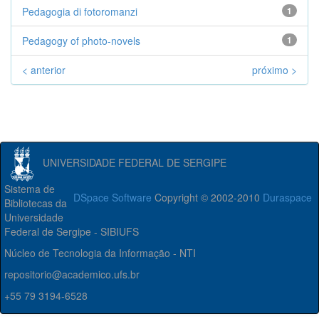
Pedagogia di fotoromanzi
1
Pedagogy of photo-novels
1
< anterior
próximo >
UNIVERSIDADE FEDERAL DE SERGIPE
Sistema de
DSpace Software
Copyright © 2002-2010
Duraspace
Bibliotecas da
Universidade
Federal de Sergipe - SIBIUFS
Núcleo de Tecnologia da Informação - NTI
repositorio@academico.ufs.br
+55 79 3194-6528