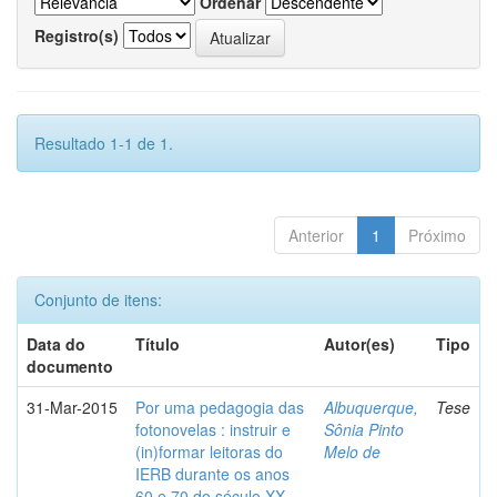
Ordenar
Registro(s)
Resultado 1-1 de 1.
Anterior
1
Próximo
Conjunto de itens:
Data do
Título
Autor(es)
Tipo
documento
31-Mar-2015
Por uma pedagogia das
Albuquerque,
Tese
fotonovelas : instruir e
Sônia Pinto
(in)formar leitoras do
Melo de
IERB durante os anos
60 e 70 do século XX