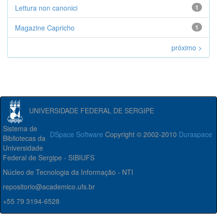
Lettura non canonici
1
Magazine Capricho
1
próximo >
UNIVERSIDADE FEDERAL DE SERGIPE
Sistema de
DSpace Software
Copyright © 2002-2010
Duraspace
Bibliotecas da
Universidade
Federal de Sergipe - SIBIUFS
Núcleo de Tecnologia da Informação - NTI
repositorio@academico.ufs.br
+55 79 3194-6528