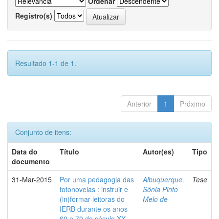
Ordenar
Registro(s)
Resultado 1-1 de 1.
Anterior
1
Próximo
Conjunto de itens:
Data do
Título
Autor(es)
Tipo
documento
31-Mar-2015
Por uma pedagogia das
Albuquerque,
Tese
fotonovelas : instruir e
Sônia Pinto
(in)formar leitoras do
Melo de
IERB durante os anos
60 e 70 do século XX