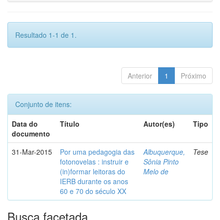
Resultado 1-1 de 1.
Anterior
1
Próximo
Conjunto de itens:
Data do
Título
Autor(es)
Tipo
documento
31-Mar-2015
Por uma pedagogia das
Albuquerque,
Tese
fotonovelas : instruir e
Sônia Pinto
(in)formar leitoras do
Melo de
IERB durante os anos
60 e 70 do século XX
Busca facetada