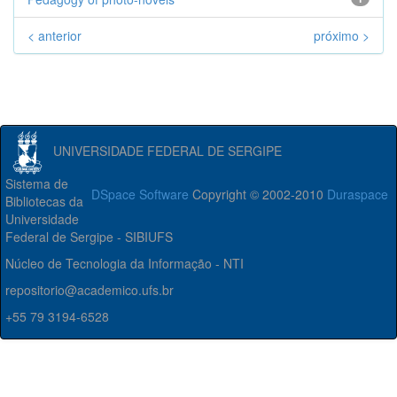
< anterior
próximo >
UNIVERSIDADE FEDERAL DE SERGIPE
Sistema de
DSpace Software
Copyright © 2002-2010
Duraspace
Bibliotecas da
Universidade
Federal de Sergipe - SIBIUFS
Núcleo de Tecnologia da Informação - NTI
repositorio@academico.ufs.br
+55 79 3194-6528