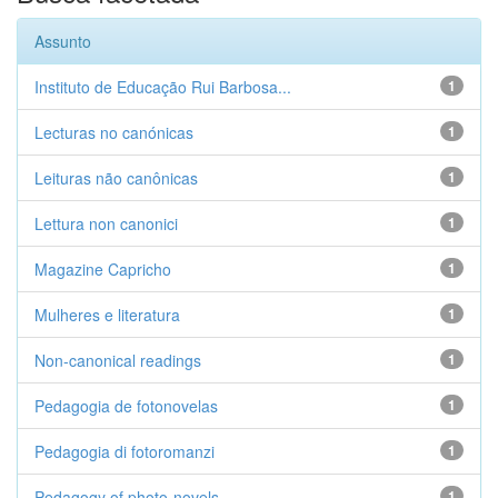
Assunto
Instituto de Educação Rui Barbosa...
1
Lecturas no canónicas
1
Leituras não canônicas
1
Lettura non canonici
1
Magazine Capricho
1
Mulheres e literatura
1
Non-canonical readings
1
Pedagogia de fotonovelas
1
Pedagogia di fotoromanzi
1
Pedagogy of photo-novels
1