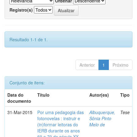
Ordenar
Registro(s)
Resultado 1-1 de 1.
Anterior
1
Próximo
Conjunto de itens:
Data do
Título
Autor(es)
Tipo
documento
31-Mar-2015
Por uma pedagogia das
Albuquerque,
Tese
fotonovelas : instruir e
Sônia Pinto
(in)formar leitoras do
Melo de
IERB durante os anos
60 e 70 do século XX