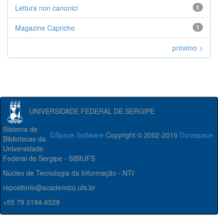
Lettura non canonici
1
Magazine Capricho
1
próximo >
UNIVERSIDADE FEDERAL DE SERGIPE
Sistema de
DSpace Software
Copyright © 2002-2010
Duraspace
Bibliotecas da
Universidade
Federal de Sergipe - SIBIUFS
Núcleo de Tecnologia da Informação - NTI
repositorio@academico.ufs.br
+55 79 3194-6528