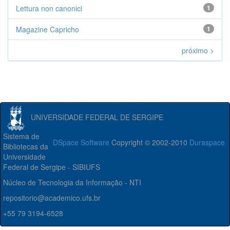
Lettura non canonici
1
Magazine Capricho
1
próximo >
UNIVERSIDADE FEDERAL DE SERGIPE
Sistema de
DSpace Software
Copyright © 2002-2010
Duraspace
Bibliotecas da
Universidade
Federal de Sergipe - SIBIUFS
Núcleo de Tecnologia da Informação - NTI
repositorio@academico.ufs.br
+55 79 3194-6528