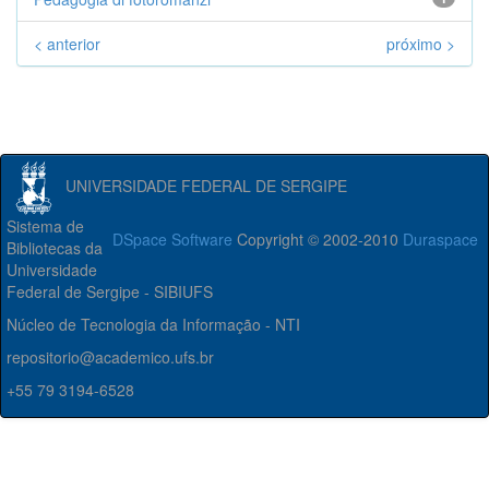
< anterior
próximo >
UNIVERSIDADE FEDERAL DE SERGIPE
Sistema de
DSpace Software
Copyright © 2002-2010
Duraspace
Bibliotecas da
Universidade
Federal de Sergipe - SIBIUFS
Núcleo de Tecnologia da Informação - NTI
repositorio@academico.ufs.br
+55 79 3194-6528