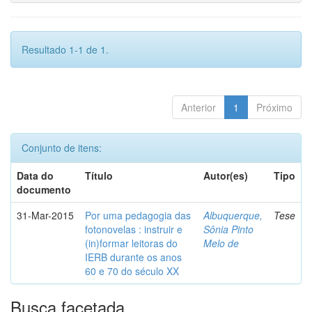
Resultado 1-1 de 1.
Anterior
1
Próximo
Conjunto de itens:
Data do
Título
Autor(es)
Tipo
documento
31-Mar-2015
Por uma pedagogia das
Albuquerque,
Tese
fotonovelas : instruir e
Sônia Pinto
(in)formar leitoras do
Melo de
IERB durante os anos
60 e 70 do século XX
Busca facetada