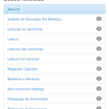
Assunto
Instituto de Educação Rui Barbosa...
1
Lecturas no canónicas
1
Leitura
1
Leituras não canônicas
1
Lettura non canonici
1
Magazine Capricho
1
Mulheres e literatura
1
Non-canonical readings
1
Pedagogia de fotonovelas
1
Pedagogia di fotoromanzi
1