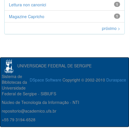
Lettura non canonici
1
Magazine Capricho
1
próximo >
UNIVERSIDADE FEDERAL DE SERGIPE
Sistema de
DSpace Software
Copyright © 2002-2010
Duraspace
Bibliotecas da
Universidade
Federal de Sergipe - SIBIUFS
Núcleo de Tecnologia da Informação - NTI
repositorio@academico.ufs.br
+55 79 3194-6528