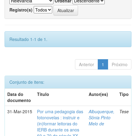
Ordenar
Registro(s)
Resultado 1-1 de 1.
Anterior
1
Próximo
Conjunto de itens:
Data do
Título
Autor(es)
Tipo
documento
31-Mar-2015
Por uma pedagogia das
Albuquerque,
Tese
fotonovelas : instruir e
Sônia Pinto
(in)formar leitoras do
Melo de
IERB durante os anos
60 e 70 do século XX