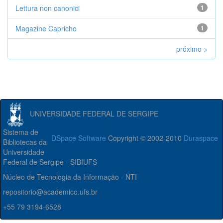
Lettura non canonici
1
Magazine Capricho
1
próximo >
UNIVERSIDADE FEDERAL DE SERGIPE
Sistema de
DSpace Software
Copyright © 2002-2010
Duraspace
Bibliotecas da
Universidade
Federal de Sergipe - SIBIUFS
Núcleo de Tecnologia da Informação - NTI
repositorio@academico.ufs.br
+55 79 3194-6528