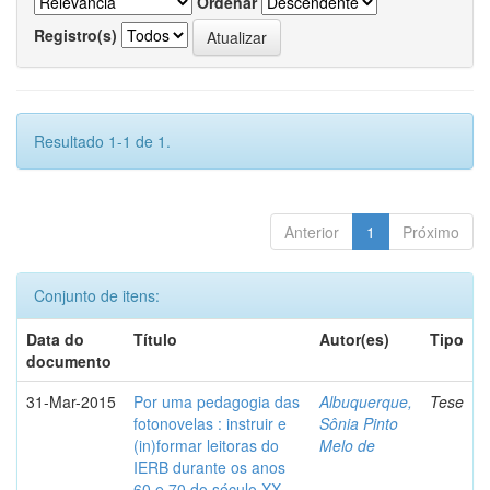
Ordenar
Registro(s)
Resultado 1-1 de 1.
Anterior
1
Próximo
Conjunto de itens:
Data do
Título
Autor(es)
Tipo
documento
31-Mar-2015
Por uma pedagogia das
Albuquerque,
Tese
fotonovelas : instruir e
Sônia Pinto
(in)formar leitoras do
Melo de
IERB durante os anos
60 e 70 do século XX