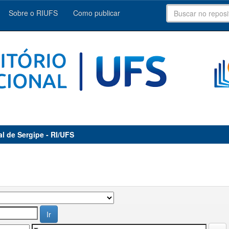
Sobre o RIUFS
Como publicar
al de Sergipe - RI/UFS