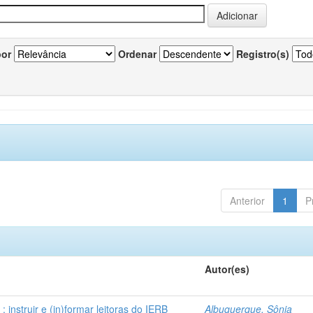
por
Ordenar
Registro(s)
Anterior
1
P
Autor(es)
instruir e (in)formar leitoras do IERB
Albuquerque, Sônia