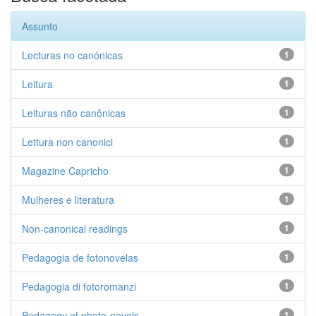
Assunto
Lecturas no canónicas
1
Leitura
1
Leituras não canônicas
1
Lettura non canonici
1
Magazine Capricho
1
Mulheres e literatura
1
Non-canonical readings
1
Pedagogia de fotonovelas
1
Pedagogia di fotoromanzi
1
Pedagogy of photo-novels
1