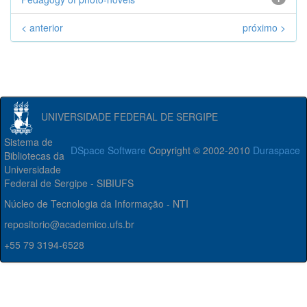
< anterior
próximo >
UNIVERSIDADE FEDERAL DE SERGIPE
Sistema de
DSpace Software
Copyright © 2002-2010
Duraspace
Bibliotecas da
Universidade
Federal de Sergipe - SIBIUFS
Núcleo de Tecnologia da Informação - NTI
repositorio@academico.ufs.br
+55 79 3194-6528