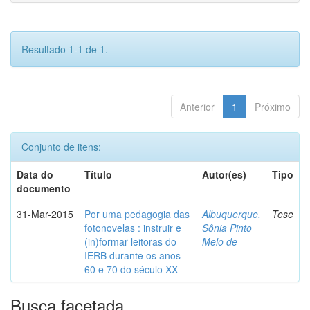
Resultado 1-1 de 1.
Anterior
1
Próximo
Conjunto de itens:
Data do
Título
Autor(es)
Tipo
documento
31-Mar-2015
Por uma pedagogia das
Albuquerque,
Tese
fotonovelas : instruir e
Sônia Pinto
(in)formar leitoras do
Melo de
IERB durante os anos
60 e 70 do século XX
Busca facetada