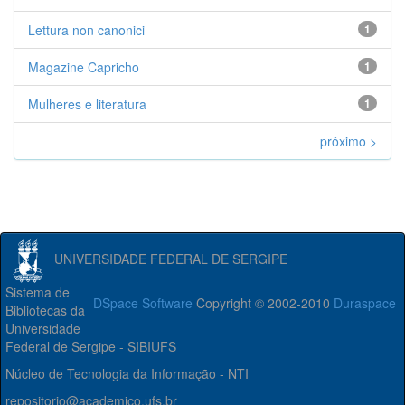
Lettura non canonici
1
Magazine Capricho
1
Mulheres e literatura
1
próximo >
UNIVERSIDADE FEDERAL DE SERGIPE
Sistema de
DSpace Software
Copyright © 2002-2010
Duraspace
Bibliotecas da
Universidade
Federal de Sergipe - SIBIUFS
Núcleo de Tecnologia da Informação - NTI
repositorio@academico.ufs.br