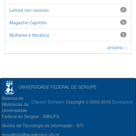
Lettura non canonici
1
Magazine Capricho
1
Mulheres e literatura
1
próximo >
UNIVERSIDADE FEDERAL DE SERGIPE
Sistema de
DSpace Software
Copyright © 2002-2010
Duraspace
Bibliotecas da
Universidade
Federal de Sergipe - SIBIUFS
Núcleo de Tecnologia da Informação - NTI
repositorio@academico.ufs.br