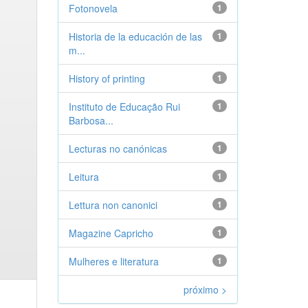
Fotonovela
1
Historia de la educación de las
1
m...
History of printing
1
Instituto de Educação Rui
1
Barbosa...
Lecturas no canónicas
1
Leitura
1
Lettura non canonici
1
Magazine Capricho
1
Mulheres e literatura
1
próximo >