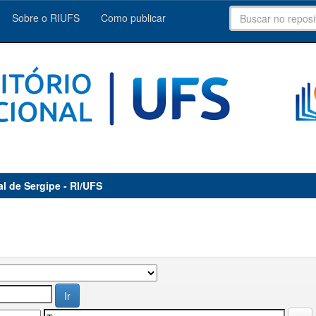
Sobre o RIUFS
Como publicar
al de Sergipe - RI/UFS