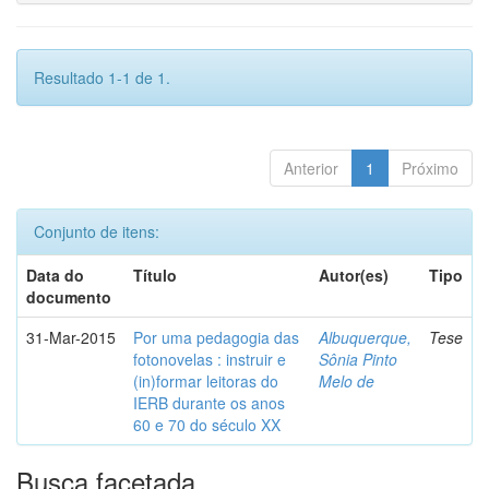
Resultado 1-1 de 1.
Anterior
1
Próximo
Conjunto de itens:
Data do
Título
Autor(es)
Tipo
documento
31-Mar-2015
Por uma pedagogia das
Albuquerque,
Tese
fotonovelas : instruir e
Sônia Pinto
(in)formar leitoras do
Melo de
IERB durante os anos
60 e 70 do século XX
Busca facetada