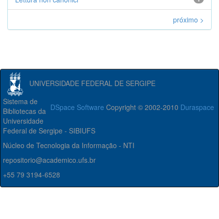
próximo >
UNIVERSIDADE FEDERAL DE SERGIPE
Sistema de
DSpace Software
Copyright © 2002-2010
Duraspace
Bibliotecas da
Universidade
Federal de Sergipe - SIBIUFS
Núcleo de Tecnologia da Informação - NTI
repositorio@academico.ufs.br
+55 79 3194-6528