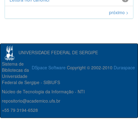
próximo >
UNIVERSIDADE FEDERAL DE SERGIPE
Sistema de
DSpace Software
Copyright © 2002-2010
Duraspace
Bibliotecas da
Universidade
Federal de Sergipe - SIBIUFS
Núcleo de Tecnologia da Informação - NTI
repositorio@academico.ufs.br
+55 79 3194-6528