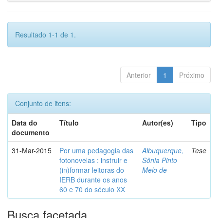
Resultado 1-1 de 1.
Anterior
1
Próximo
Conjunto de itens:
Data do
Título
Autor(es)
Tipo
documento
31-Mar-2015
Por uma pedagogia das
Albuquerque,
Tese
fotonovelas : instruir e
Sônia Pinto
(in)formar leitoras do
Melo de
IERB durante os anos
60 e 70 do século XX
Busca facetada