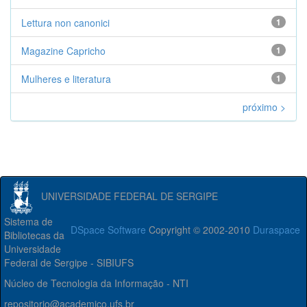
Lettura non canonici
1
Magazine Capricho
1
Mulheres e literatura
1
próximo >
UNIVERSIDADE FEDERAL DE SERGIPE
Sistema de
DSpace Software
Copyright © 2002-2010
Duraspace
Bibliotecas da
Universidade
Federal de Sergipe - SIBIUFS
Núcleo de Tecnologia da Informação - NTI
repositorio@academico.ufs.br