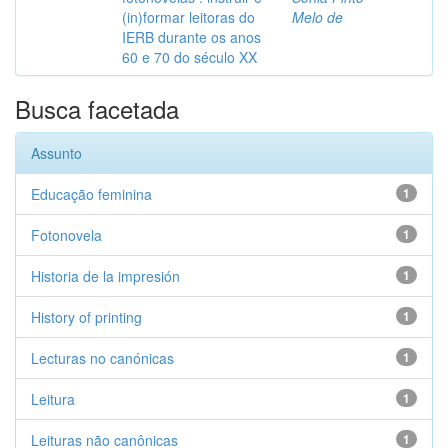
(in)formar leitoras do
Melo de
IERB durante os anos
60 e 70 do século XX
Busca facetada
Assunto
Educação feminina
1
Fotonovela
1
Historia de la impresión
1
History of printing
1
Lecturas no canónicas
1
Leitura
1
Leituras não canônicas
1