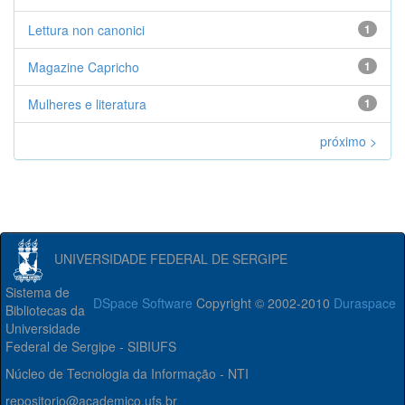
Lettura non canonici
1
Magazine Capricho
1
Mulheres e literatura
1
próximo >
UNIVERSIDADE FEDERAL DE SERGIPE
Sistema de
DSpace Software
Copyright © 2002-2010
Duraspace
Bibliotecas da
Universidade
Federal de Sergipe - SIBIUFS
Núcleo de Tecnologia da Informação - NTI
repositorio@academico.ufs.br