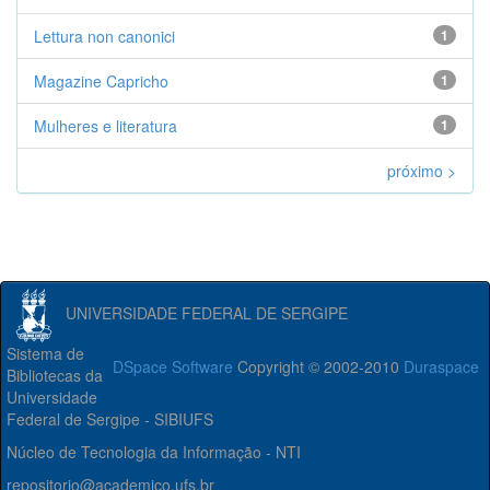
Lettura non canonici
1
Magazine Capricho
1
Mulheres e literatura
1
próximo >
UNIVERSIDADE FEDERAL DE SERGIPE
Sistema de
DSpace Software
Copyright © 2002-2010
Duraspace
Bibliotecas da
Universidade
Federal de Sergipe - SIBIUFS
Núcleo de Tecnologia da Informação - NTI
repositorio@academico.ufs.br