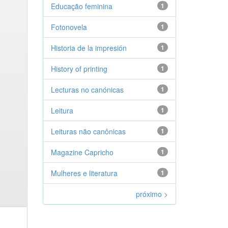
Educação feminina
1
Fotonovela
1
Historia de la impresión
1
History of printing
1
Lecturas no canónicas
1
Leitura
1
Leituras não canônicas
1
Magazine Capricho
1
Mulheres e literatura
1
próximo >