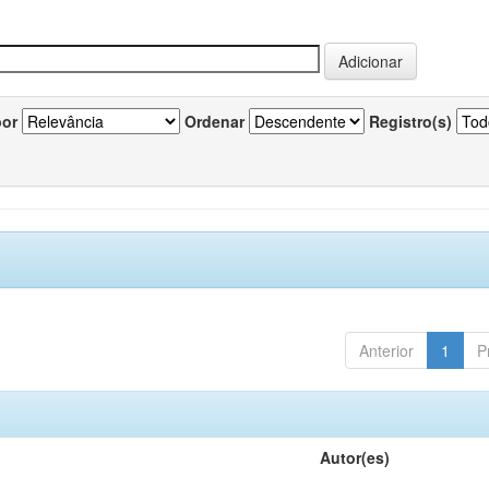
por
Ordenar
Registro(s)
Anterior
1
P
Autor(es)