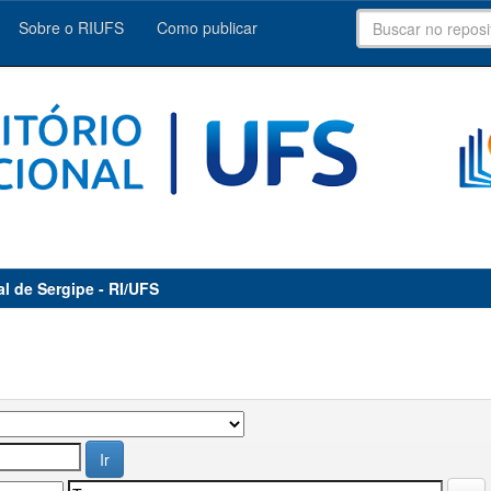
Sobre o RIUFS
Como publicar
al de Sergipe - RI/UFS