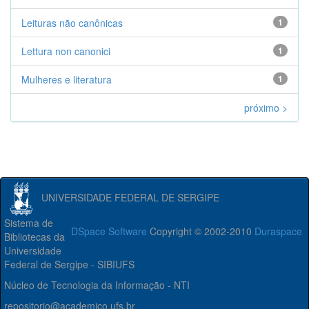
Leituras não canônicas
1
Lettura non canonici
1
Mulheres e literatura
1
próximo >
UNIVERSIDADE FEDERAL DE SERGIPE
Sistema de
DSpace Software
Copyright © 2002-2010
Duraspace
Bibliotecas da
Universidade
Federal de Sergipe - SIBIUFS
Núcleo de Tecnologia da Informação - NTI
repositorio@academico.ufs.br