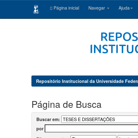
Página inicial
Navegar
Ajuda
Skip
navigation
Repositório Institucional da Universidade Feder
Página de Busca
Buscar em:
por