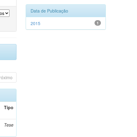
Data de Publicação
2015
1
róximo
Tipo
Tese