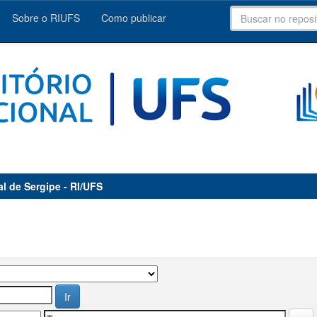
Sobre o RIUFS
Como publicar
al de Sergipe - RI/UFS