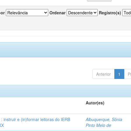
por
Ordenar
Registro(s)
Anterior
1
P
Autor(es)
instruir e (in)formar leitoras do IERB
Albuquerque, Sônia
XX
Pinto Melo de