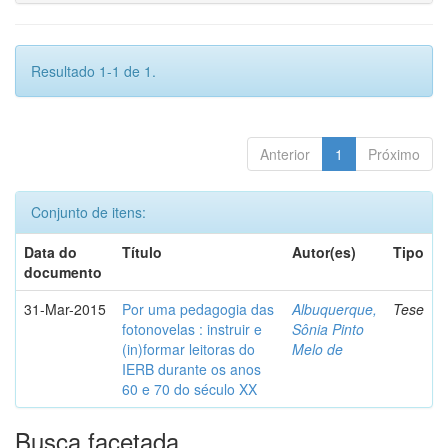
Resultado 1-1 de 1.
Anterior
1
Próximo
Conjunto de itens:
Data do
Título
Autor(es)
Tipo
documento
31-Mar-2015
Por uma pedagogia das
Albuquerque,
Tese
fotonovelas : instruir e
Sônia Pinto
(in)formar leitoras do
Melo de
IERB durante os anos
60 e 70 do século XX
Busca facetada