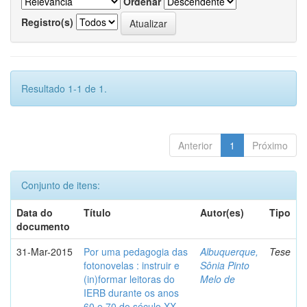
Ordenar
Registro(s)
Resultado 1-1 de 1.
Anterior
1
Próximo
Conjunto de itens:
Data do
Título
Autor(es)
Tipo
documento
31-Mar-2015
Por uma pedagogia das
Albuquerque,
Tese
fotonovelas : instruir e
Sônia Pinto
(in)formar leitoras do
Melo de
IERB durante os anos
60 e 70 do século XX