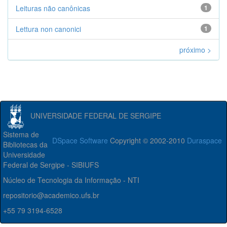
Leituras não canônicas
1
Lettura non canonici
1
próximo >
UNIVERSIDADE FEDERAL DE SERGIPE
Sistema de
DSpace Software
Copyright © 2002-2010
Duraspace
Bibliotecas da
Universidade
Federal de Sergipe - SIBIUFS
Núcleo de Tecnologia da Informação - NTI
repositorio@academico.ufs.br
+55 79 3194-6528