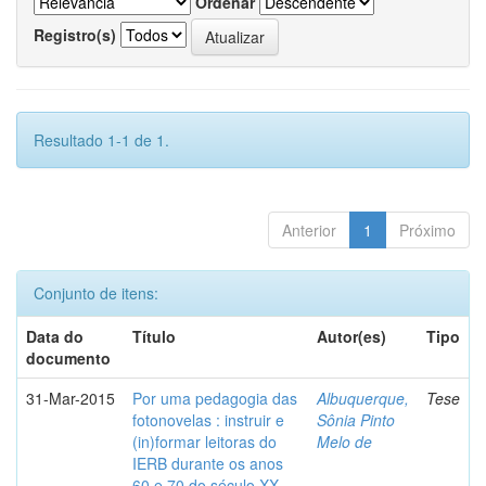
Ordenar
Registro(s)
Resultado 1-1 de 1.
Anterior
1
Próximo
Conjunto de itens:
Data do
Título
Autor(es)
Tipo
documento
31-Mar-2015
Por uma pedagogia das
Albuquerque,
Tese
fotonovelas : instruir e
Sônia Pinto
(in)formar leitoras do
Melo de
IERB durante os anos
60 e 70 do século XX