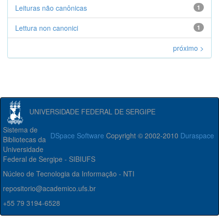
Leituras não canônicas
1
Lettura non canonici
1
próximo >
UNIVERSIDADE FEDERAL DE SERGIPE
Sistema de
DSpace Software
Copyright © 2002-2010
Duraspace
Bibliotecas da
Universidade
Federal de Sergipe - SIBIUFS
Núcleo de Tecnologia da Informação - NTI
repositorio@academico.ufs.br
+55 79 3194-6528