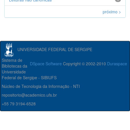
próximo >
UNIVERSIDADE FEDERAL DE SERGIPE
Sistema de
DSpace Software
Copyright © 2002-2010
Duraspace
Bibliotecas da
Universidade
Federal de Sergipe - SIBIUFS
Núcleo de Tecnologia da Informação - NTI
repositorio@academico.ufs.br
+55 79 3194-6528