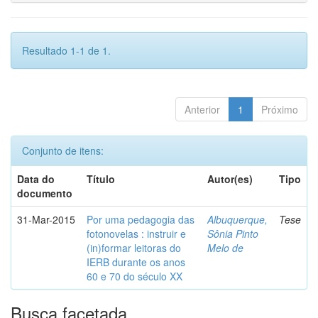
Resultado 1-1 de 1.
Anterior
1
Próximo
Conjunto de itens:
Data do
Título
Autor(es)
Tipo
documento
31-Mar-2015
Por uma pedagogia das
Albuquerque,
Tese
fotonovelas : instruir e
Sônia Pinto
(in)formar leitoras do
Melo de
IERB durante os anos
60 e 70 do século XX
Busca facetada