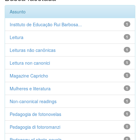
Assunto
Instituto de Educação Rui Barbosa...
1
Leitura
1
Leituras não canônicas
1
Lettura non canonici
1
Magazine Capricho
1
Mulheres e literatura
1
Non-canonical readings
1
Pedagogia de fotonovelas
1
Pedagogia di fotoromanzi
1
Pedagogy of photo-novels
1