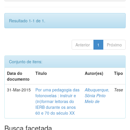
Resultado 1-1 de 1.
Anterior
1
Próximo
Conjunto de itens:
Data do
Título
Autor(es)
Tipo
documento
31-Mar-2015
Por uma pedagogia das
Albuquerque,
Tese
fotonovelas : instruir e
Sônia Pinto
(in)formar leitoras do
Melo de
IERB durante os anos
60 e 70 do século XX
Busca facetada