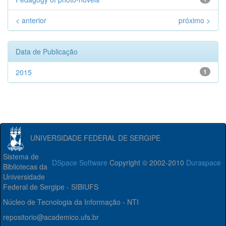
< anterior
próximo >
Data de Publicação
2015
1
UNIVERSIDADE FEDERAL DE SERGIPE
Sistema de
DSpace Software
Copyright © 2002-2010
Duraspace
Bibliotecas da
Universidade
Federal de Sergipe - SIBIUFS
Núcleo de Tecnologia da Informação - NTI
repositorio@academico.ufs.br