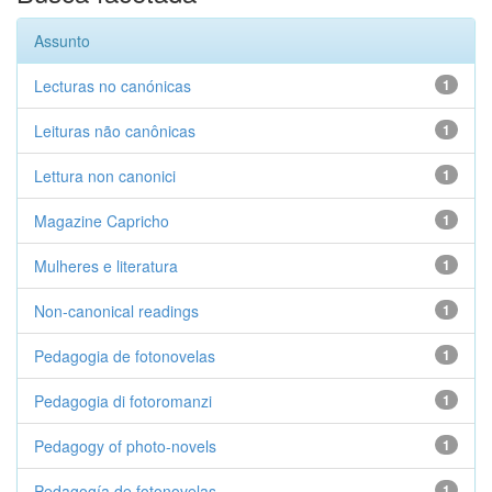
Assunto
Lecturas no canónicas
1
Leituras não canônicas
1
Lettura non canonici
1
Magazine Capricho
1
Mulheres e literatura
1
Non-canonical readings
1
Pedagogia de fotonovelas
1
Pedagogia di fotoromanzi
1
Pedagogy of photo-novels
1
Pedagogía de fotonovelas
1