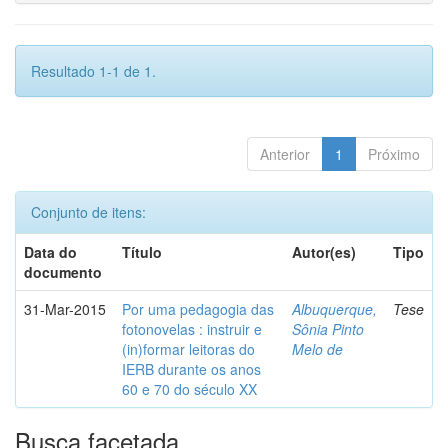
Resultado 1-1 de 1.
Anterior
1
Próximo
Conjunto de itens:
Data do
Título
Autor(es)
Tipo
documento
31-Mar-2015
Por uma pedagogia das
Albuquerque,
Tese
fotonovelas : instruir e
Sônia Pinto
(in)formar leitoras do
Melo de
IERB durante os anos
60 e 70 do século XX
Busca facetada