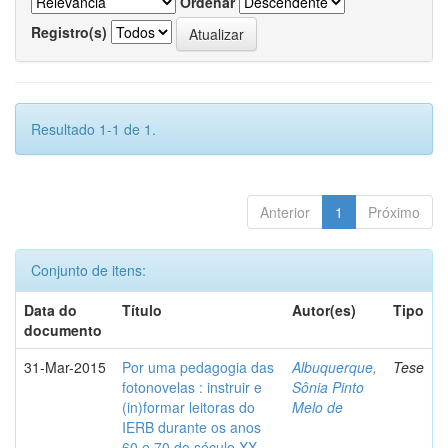
Ordenar
Registro(s)
Resultado 1-1 de 1.
Anterior
1
Próximo
Conjunto de itens:
Data do
Título
Autor(es)
Tipo
documento
31-Mar-2015
Por uma pedagogia das
Albuquerque,
Tese
fotonovelas : instruir e
Sônia Pinto
(in)formar leitoras do
Melo de
IERB durante os anos
60 e 70 do século XX