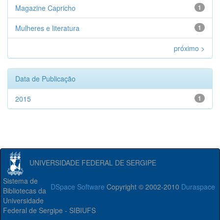
Magazine Capricho
1
Mulheres e literatura
1
próximo >
Data de Publicação
2015
1
UNIVERSIDADE FEDERAL DE SERGIPE
Sistema de
DSpace Software
Copyright © 2002-2010
Duraspace
Bibliotecas da
Universidade
Federal de Sergipe - SIBIUFS