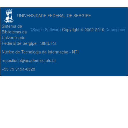
UNIVERSIDADE FEDERAL DE SERGIPE
Sistema de
DSpace Software
Copyright © 2002-2010
Duraspace
Bibliotecas da
Universidade
Federal de Sergipe - SIBIUFS
Núcleo de Tecnologia da Informação - NTI
repositorio@academico.ufs.br
+55 79 3194-6528