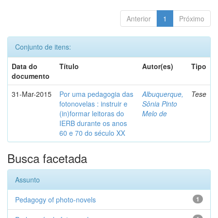
Anterior
1
Próximo
Conjunto de itens:
Data do
Título
Autor(es)
Tipo
documento
31-Mar-2015
Por uma pedagogia das
Albuquerque,
Tese
fotonovelas : instruir e
Sônia Pinto
(in)formar leitoras do
Melo de
IERB durante os anos
60 e 70 do século XX
Busca facetada
Assunto
Pedagogy of photo-novels
1