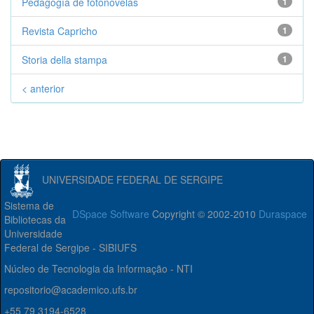
Pedagogía de fotonovelas
1
Revista Capricho
1
Storia della stampa
1
< anterior
UNIVERSIDADE FEDERAL DE SERGIPE
Sistema de
DSpace Software
Copyright © 2002-2010
Duraspace
Bibliotecas da
Universidade
Federal de Sergipe - SIBIUFS
Núcleo de Tecnologia da Informação - NTI
repositorio@academico.ufs.br
+55 79 3194-6528