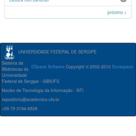
próximo >
UNIVERSIDADE FEDERAL DE SERGIPE
Sistema de
DSpace Software
Copyright © 2002-2010
Duraspace
Bibliotecas da
Universidade
Federal de Sergipe - SIBIUFS
Núcleo de Tecnologia da Informação - NTI
repositorio@academico.ufs.br
+55 79 3194-6528