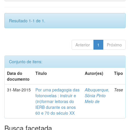
Resultado 1-1 de 1.
Anterior
1
Próximo
Conjunto de itens:
Data do
Título
Autor(es)
Tipo
documento
31-Mar-2015
Por uma pedagogia das
Albuquerque,
Tese
fotonovelas : instruir e
Sônia Pinto
(in)formar leitoras do
Melo de
IERB durante os anos
60 e 70 do século XX
Busca facetada