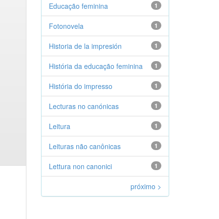
Educação feminina
1
Fotonovela
1
Historia de la impresión
1
História da educação feminina
1
História do impresso
1
Lecturas no canónicas
1
Leitura
1
Leituras não canônicas
1
Lettura non canonici
1
próximo >