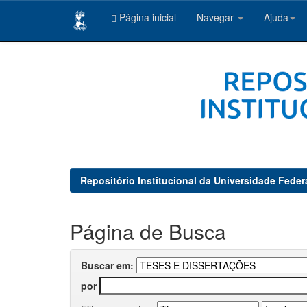
Página inicial
Navegar
Ajuda
Skip
navigation
Repositório Institucional da Universidade Feder
Página de Busca
Buscar em:
por