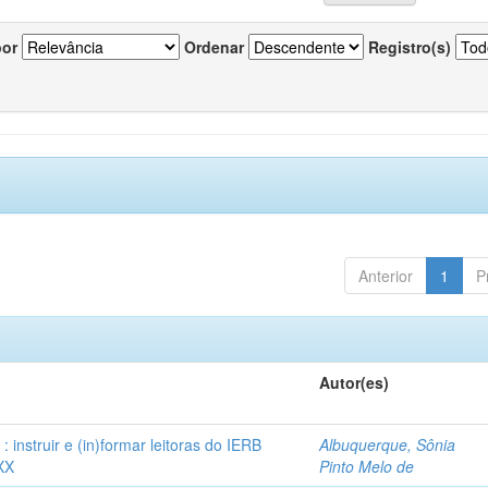
por
Ordenar
Registro(s)
Anterior
1
P
Autor(es)
instruir e (in)formar leitoras do IERB
Albuquerque, Sônia
XX
Pinto Melo de