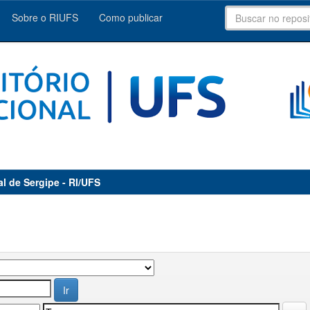
Sobre o RIUFS
Como publicar
al de Sergipe - RI/UFS