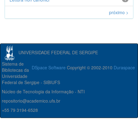
próximo >
UNIVERSIDADE FEDERAL DE SERGIPE
Sistema de
DSpace Software
Copyright © 2002-2010
Duraspace
Bibliotecas da
Universidade
Federal de Sergipe - SIBIUFS
Núcleo de Tecnologia da Informação - NTI
repositorio@academico.ufs.br
+55 79 3194-6528