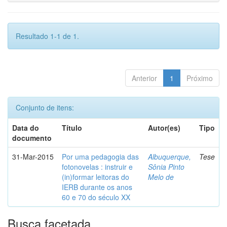
Resultado 1-1 de 1.
Anterior
1
Próximo
Conjunto de itens:
Data do
Título
Autor(es)
Tipo
documento
31-Mar-2015
Por uma pedagogia das
Albuquerque,
Tese
fotonovelas : instruir e
Sônia Pinto
(in)formar leitoras do
Melo de
IERB durante os anos
60 e 70 do século XX
Busca facetada