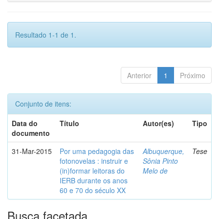
Resultado 1-1 de 1.
Anterior
1
Próximo
Conjunto de itens:
Data do
Título
Autor(es)
Tipo
documento
31-Mar-2015
Por uma pedagogia das
Albuquerque,
Tese
fotonovelas : instruir e
Sônia Pinto
(in)formar leitoras do
Melo de
IERB durante os anos
60 e 70 do século XX
Busca facetada