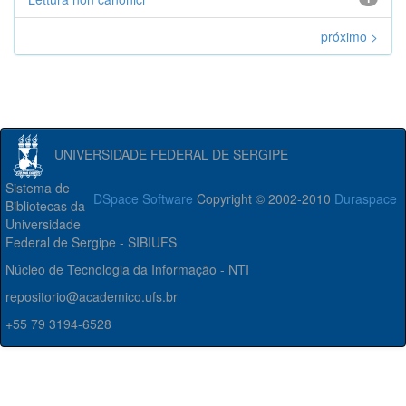
próximo >
UNIVERSIDADE FEDERAL DE SERGIPE
Sistema de
DSpace Software
Copyright © 2002-2010
Duraspace
Bibliotecas da
Universidade
Federal de Sergipe - SIBIUFS
Núcleo de Tecnologia da Informação - NTI
repositorio@academico.ufs.br
+55 79 3194-6528