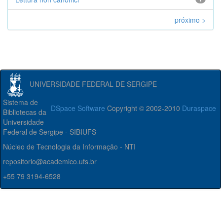
próximo >
UNIVERSIDADE FEDERAL DE SERGIPE
Sistema de
DSpace Software
Copyright © 2002-2010
Duraspace
Bibliotecas da
Universidade
Federal de Sergipe - SIBIUFS
Núcleo de Tecnologia da Informação - NTI
repositorio@academico.ufs.br
+55 79 3194-6528