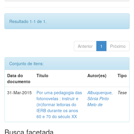
Resultado 1-1 de 1.
Anterior
1
Próximo
Conjunto de itens:
Data do
Título
Autor(es)
Tipo
documento
31-Mar-2015
Por uma pedagogia das
Albuquerque,
Tese
fotonovelas : instruir e
Sônia Pinto
(in)formar leitoras do
Melo de
IERB durante os anos
60 e 70 do século XX
Busca facetada