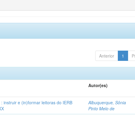
Anterior
1
P
Autor(es)
instruir e (in)formar leitoras do IERB
Albuquerque, Sônia
XX
Pinto Melo de