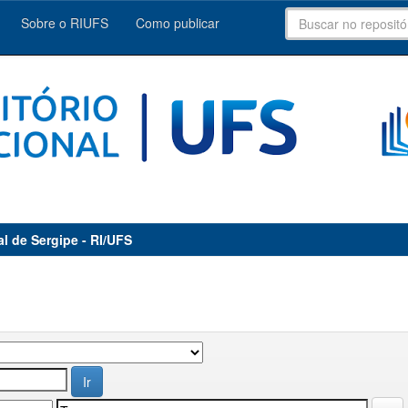
Sobre o RIUFS
Como publicar
al de Sergipe - RI/UFS