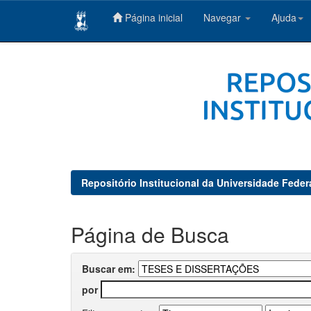
Página inicial
Navegar
Ajuda
Skip
navigation
Repositório Institucional da Universidade Feder
Página de Busca
Buscar em:
por