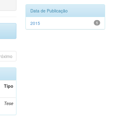
Data de Publicação
2015
1
róximo
Tipo
Tese