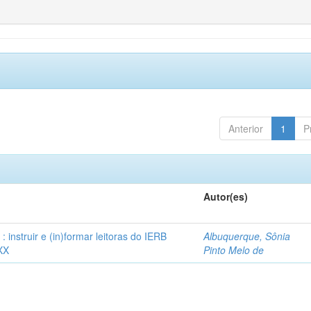
Anterior
1
P
Autor(es)
instruir e (in)formar leitoras do IERB
Albuquerque, Sônia
XX
Pinto Melo de