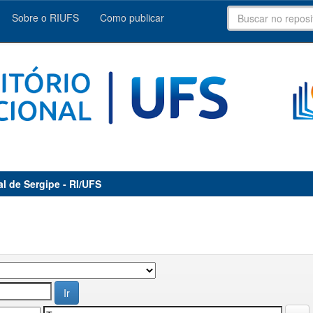
Sobre o RIUFS
Como publicar
al de Sergipe - RI/UFS