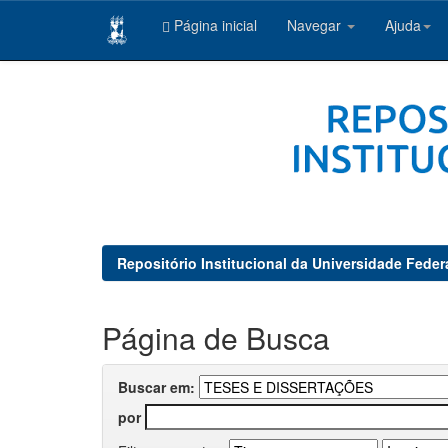
Página inicial
Navegar
Ajuda
Skip
navigation
Repositório Institucional da Universidade Feder
Página de Busca
Buscar em:
por