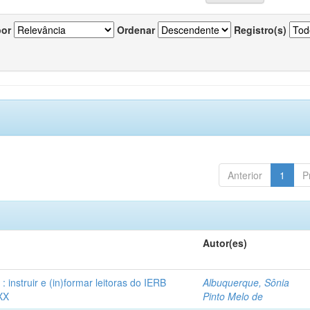
por
Ordenar
Registro(s)
Anterior
1
P
Autor(es)
instruir e (in)formar leitoras do IERB
Albuquerque, Sônia
XX
Pinto Melo de