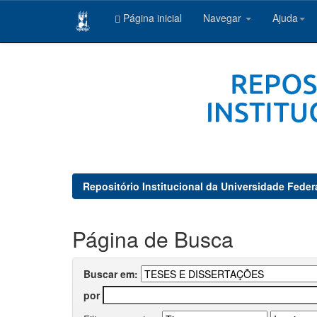
Página inicial
Navegar
Ajuda
Skip
navigation
Repositório Institucional da Universidade Feder
Página de Busca
Buscar em:
por