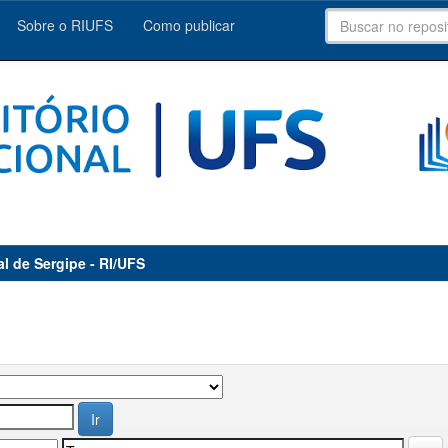
Sobre o RIUFS
Como publicar
al de Sergipe - RI/UFS