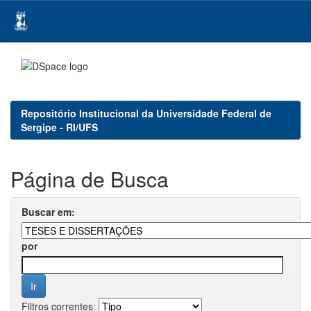
Skip
navigation
Repositório Institucional da Universidade Federal de
Sergipe - RI/UFS
Página de Busca
Buscar em:
por
Filtros correntes: