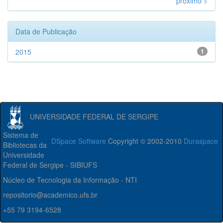
próximo >
Data de Publicação
2015
1
UNIVERSIDADE FEDERAL DE SERGIPE
Sistema de
DSpace Software
Copyright © 2002-2010
Duraspace
Bibliotecas da
Universidade
Federal de Sergipe - SIBIUFS
Núcleo de Tecnologia da Informação - NTI
repositorio@academico.ufs.br
+55 79 3194-6528