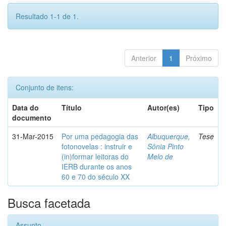
Resultado 1-1 de 1.
Anterior
1
Próximo
Conjunto de itens:
Data do
Título
Autor(es)
Tipo
documento
31-Mar-2015
Por uma pedagogia das
Albuquerque,
Tese
fotonovelas : instruir e
Sônia Pinto
(in)formar leitoras do
Melo de
IERB durante os anos
60 e 70 do século XX
Busca facetada
Assunto