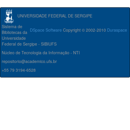
UNIVERSIDADE FEDERAL DE SERGIPE
Sistema de
DSpace Software
Copyright © 2002-2010
Duraspace
Bibliotecas da
Universidade
Federal de Sergipe - SIBIUFS
Núcleo de Tecnologia da Informação - NTI
repositorio@academico.ufs.br
+55 79 3194-6528