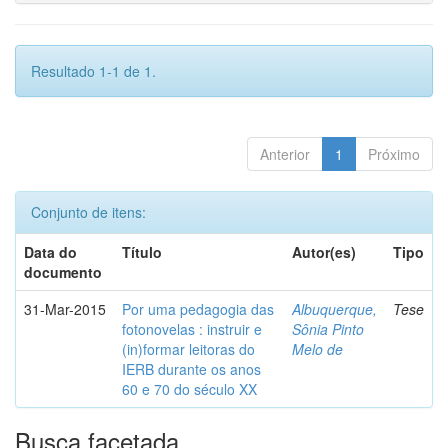
Resultado 1-1 de 1.
Anterior
1
Próximo
Conjunto de itens:
Data do
Título
Autor(es)
Tipo
documento
31-Mar-2015
Por uma pedagogia das
Albuquerque,
Tese
fotonovelas : instruir e
Sônia Pinto
(in)formar leitoras do
Melo de
IERB durante os anos
60 e 70 do século XX
Busca facetada