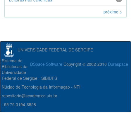
próximo >
UNIVERSIDADE FEDERAL DE SERGIPE
Sistema de
DSpace Software
Copyright © 2002-2010
Duraspace
Bibliotecas da
Universidade
Federal de Sergipe - SIBIUFS
Núcleo de Tecnologia da Informação - NTI
repositorio@academico.ufs.br
+55 79 3194-6528