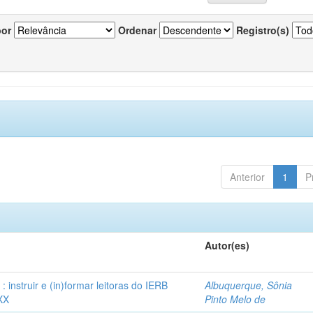
por
Ordenar
Registro(s)
Anterior
1
P
Autor(es)
instruir e (in)formar leitoras do IERB
Albuquerque, Sônia
XX
Pinto Melo de