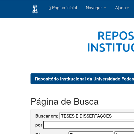
Página inicial
Navegar
Ajuda
Skip
navigation
Repositório Institucional da Universidade Feder
Página de Busca
Buscar em:
por