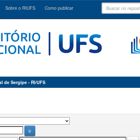
Sobre o RIUFS
Como publicar
al de Sergipe - RI/UFS