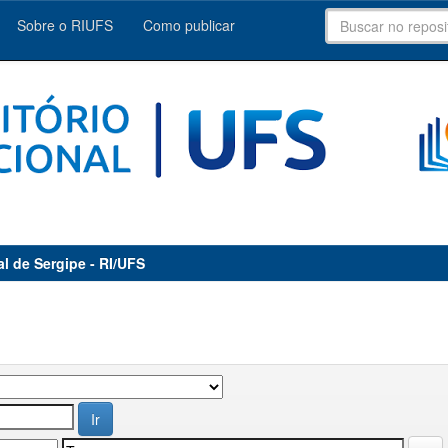
Sobre o RIUFS
Como publicar
al de Sergipe - RI/UFS