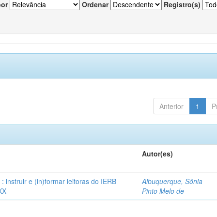
por
Ordenar
Registro(s)
Anterior
1
P
Autor(es)
instruir e (in)formar leitoras do IERB
Albuquerque, Sônia
XX
Pinto Melo de