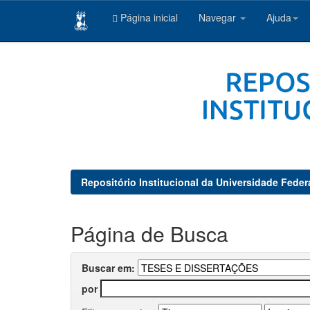
Página inicial
Navegar
Ajuda
Skip
navigation
Repositório Institucional da Universidade Feder
Página de Busca
Buscar em:
por