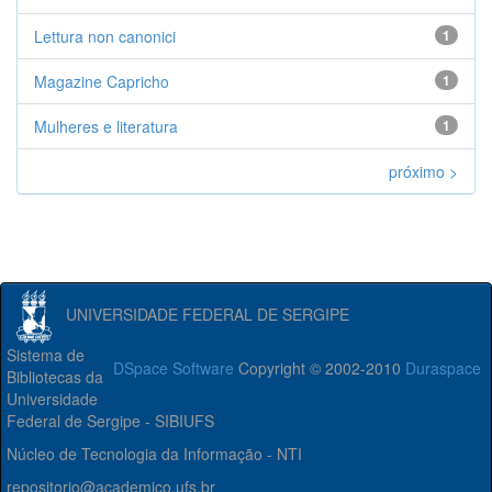
Lettura non canonici
1
Magazine Capricho
1
Mulheres e literatura
1
próximo >
UNIVERSIDADE FEDERAL DE SERGIPE
Sistema de
DSpace Software
Copyright © 2002-2010
Duraspace
Bibliotecas da
Universidade
Federal de Sergipe - SIBIUFS
Núcleo de Tecnologia da Informação - NTI
repositorio@academico.ufs.br