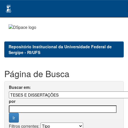
Skip
navigation
Repositório Institucional da Universidade Federal de
Sergipe - RI/UFS
Página de Busca
Buscar em:
por
Filtros correntes: