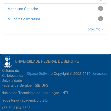
Magazine Capricho
1
Mulheres e literatura
1
próximo >
UNIVERSIDADE FEDERAL DE SERGIPE
Sistema de
DSpace Software
Copyright © 2002-2010
Duraspace
Bibliotecas da
Universidade
Federal de Sergipe - SIBIUFS
Núcleo de Tecnologia da Informação - NTI
repositorio@academico.ufs.br
+55 79 3194-6528