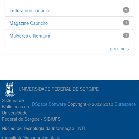
Lettura non canonici
1
Magazine Capricho
1
Mulheres e literatura
1
próximo >
UNIVERSIDADE FEDERAL DE SERGIPE
Sistema de
DSpace Software
Copyright © 2002-2010
Duraspace
Bibliotecas da
Universidade
Federal de Sergipe - SIBIUFS
Núcleo de Tecnologia da Informação - NTI
repositorio@academico.ufs.br