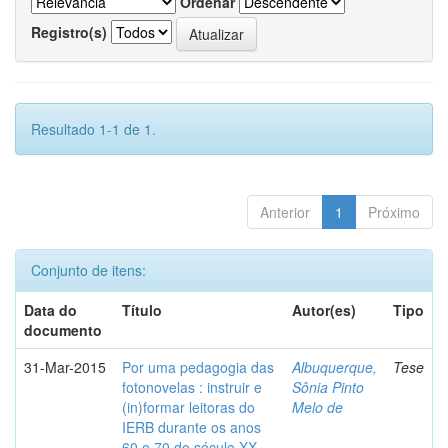
Ordenar
Registro(s)
Resultado 1-1 de 1.
Anterior
1
Próximo
Conjunto de itens:
Data do
Título
Autor(es)
Tipo
documento
31-Mar-2015
Por uma pedagogia das
Albuquerque,
Tese
fotonovelas : instruir e
Sônia Pinto
(in)formar leitoras do
Melo de
IERB durante os anos
60 e 70 do século XX