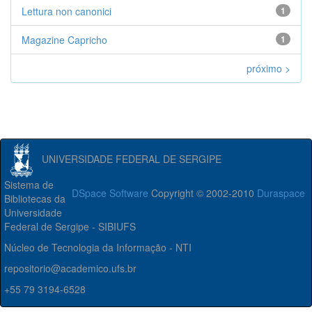
Lettura non canonici
1
Magazine Capricho
1
próximo >
UNIVERSIDADE FEDERAL DE SERGIPE
Sistema de
DSpace Software
Copyright © 2002-2010
Duraspace
Bibliotecas da
Universidade
Federal de Sergipe - SIBIUFS
Núcleo de Tecnologia da Informação - NTI
repositorio@academico.ufs.br
+55 79 3194-6528