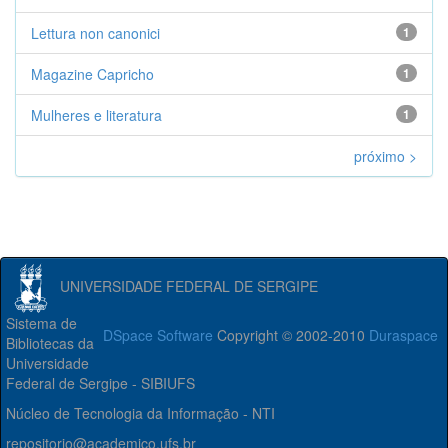
Lettura non canonici
1
Magazine Capricho
1
Mulheres e literatura
1
próximo >
UNIVERSIDADE FEDERAL DE SERGIPE
Sistema de
DSpace Software
Copyright © 2002-2010
Duraspace
Bibliotecas da
Universidade
Federal de Sergipe - SIBIUFS
Núcleo de Tecnologia da Informação - NTI
repositorio@academico.ufs.br