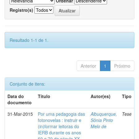
Ordenar
Registro(s)
Resultado 1-1 de 1.
Anterior
1
Próximo
Conjunto de itens:
Data do
Título
Autor(es)
Tipo
documento
31-Mar-2015
Por uma pedagogia das
Albuquerque,
Tese
fotonovelas : instruir e
Sônia Pinto
(in)formar leitoras do
Melo de
IERB durante os anos
60 e 70 do século XX