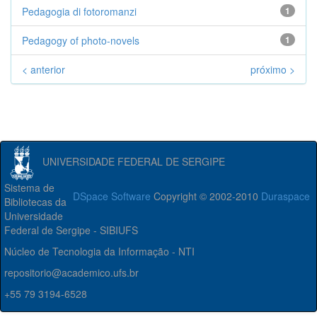
Pedagogia di fotoromanzi
1
Pedagogy of photo-novels
1
< anterior
próximo >
UNIVERSIDADE FEDERAL DE SERGIPE
Sistema de
DSpace Software
Copyright © 2002-2010
Duraspace
Bibliotecas da
Universidade
Federal de Sergipe - SIBIUFS
Núcleo de Tecnologia da Informação - NTI
repositorio@academico.ufs.br
+55 79 3194-6528