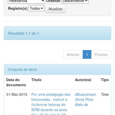
Ordenar
Registro(s)
Resultado 1-1 de 1.
Anterior
1
Próximo
Conjunto de itens:
Data do
Título
Autor(es)
Tipo
documento
31-Mar-2015
Por uma pedagogia das
Albuquerque,
Tese
fotonovelas : instruir e
Sônia Pinto
(in)formar leitoras do
Melo de
IERB durante os anos
60 e 70 do século XX