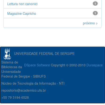
Lettura non canonici
1
Magazine Capricho
1
próximo >
UNIVERSIDADE FEDERAL DE SERGIPE
Sistema de
DSpace Software
Copyright © 2002-2010
Duraspace
Bibliotecas da
Universidade
Federal de Sergipe - SIBIUFS
Núcleo de Tecnologia da Informação - NTI
repositorio@academico.ufs.br
+55 79 3194-6528